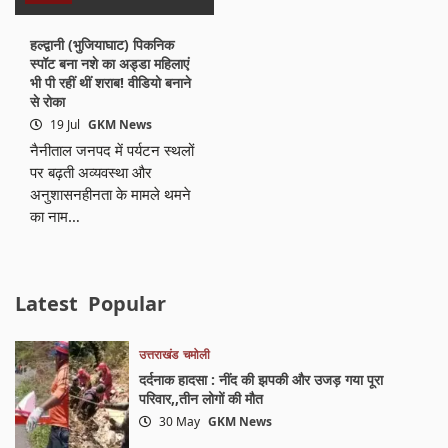
हल्द्वानी (भुजियाघाट) पिकनिक
स्पॉट बना नशे का अड्डा महिलाएं
भी पी रहीं थीं शराब! वीडियो बनाने
से रोका
19 Jul
GKM News
नैनीताल जनपद में पर्यटन स्थलों
पर बढ़ती अव्यवस्था और
अनुशासनहीनता के मामले थमने
का नाम…
Latest
Popular
उत्तराखंड
चमोली
दर्दनाक हादसा : नींद की झपकी और उजड़ गया पूरा
परिवार,,तीन लोगों की मौत
30 May
GKM News