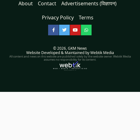
About
Contact
Advertisements (विज्ञापन)
Privacy Policy
Terms
Facebook
Twitter
YouTube
WhatsApp
© 2026,
GKM News
Website Developed & Maintained by Webtik Media
All content and news on this website are published solely by the website owner. Webtik Media
assumes no responsibility for its content.