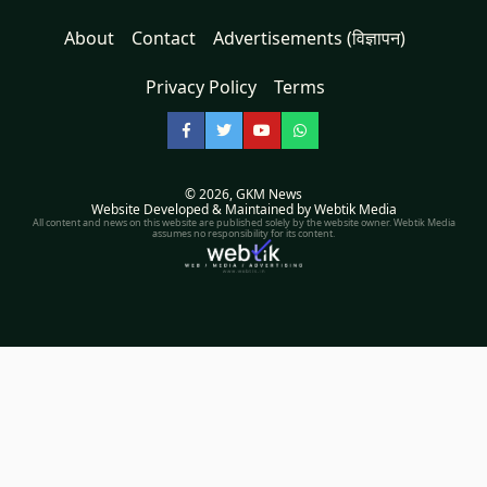
About
Contact
Advertisements (विज्ञापन)
Privacy Policy
Terms
Facebook
Twitter
YouTube
WhatsApp
© 2026,
GKM News
Website Developed & Maintained by Webtik Media
All content and news on this website are published solely by the website owner. Webtik Media
assumes no responsibility for its content.