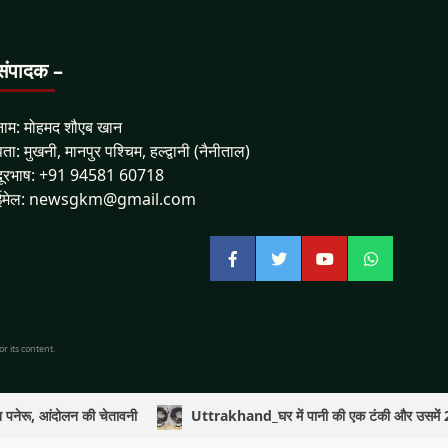
संपादक –
नाम: मोहमद शौएब खान
पता: मुखनी, मानपुर पश्चिम, हल्द्वानी (नैनीताल)
दूरभाष: +91 94581 60718
ईमेल: newsgkm@gmail.com
Facebook
Twitter
YouTube
WhatsApp
r its content.
 पनेरू, आंदोलन की चेतावनी
Uttrakhand_घर में पानी की एक टंकी और उसमें 2