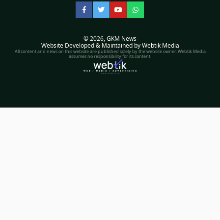
Facebook
Twitter
YouTube
WhatsApp
© 2026,
GKM News
Website Developed & Maintained by Webtik Media
All content and news on this website are published solely by the website owner. Webtik Media
assumes no responsibility for its content.