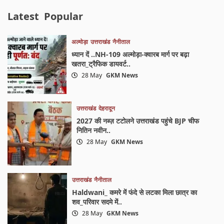
Latest
Popular
अल्मोड़ा
उत्तराखंड
नैनीताल
ध्यान दें ..NH-109 अल्मोड़ा-क्वारब मार्ग पर बढ़ा
खतरा_ट्रैफिक डायवर्ट..
28 May
GKM News
उत्तराखंड
देहरादून
2027 की नब्ज़ टटोलने उत्तराखंड पहुंचे BJP चीफ
नितिन नवीन..
28 May
GKM News
उत्तराखंड
नैनीताल
Haldwani_ कमरे में फंदे से लटका मिला छात्र का
शव_परिवार सदमे में..
28 May
GKM News