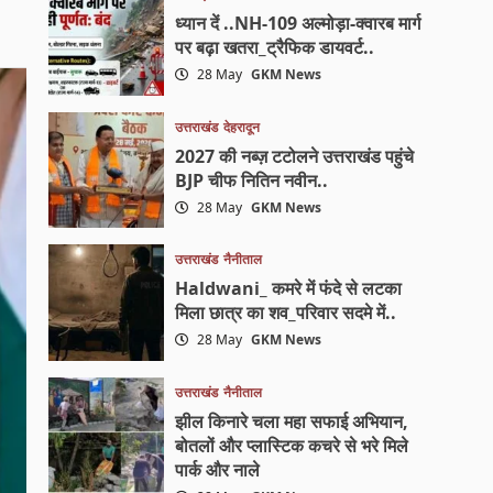
ध्यान दें ..NH-109 अल्मोड़ा-क्वारब मार्ग
पर बढ़ा खतरा_ट्रैफिक डायवर्ट..
28 May
GKM News
उत्तराखंड
देहरादून
2027 की नब्ज़ टटोलने उत्तराखंड पहुंचे
BJP चीफ नितिन नवीन..
28 May
GKM News
उत्तराखंड
नैनीताल
Haldwani_ कमरे में फंदे से लटका
मिला छात्र का शव_परिवार सदमे में..
28 May
GKM News
उत्तराखंड
नैनीताल
झील किनारे चला महा सफाई अभियान,
बोतलों और प्लास्टिक कचरे से भरे मिले
पार्क और नाले