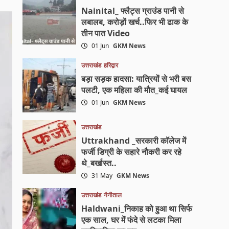
Nainital_ फ्लैट्स ग्राउंड पानी से
लबालब, करोड़ों खर्च..फिर भी ढाक के
तीन पात Video
01 Jun
GKM News
उत्तराखंड
हरिद्वार
बड़ा सड़क हादसा: यात्रियों से भरी बस
पलटी, एक महिला की मौत_कई घायल
01 Jun
GKM News
उत्तराखंड
Uttrakhand _सरकारी कॉलेज में
फर्जी डिग्री के सहारे नौकरी कर रहे
थे_बर्खास्त..
31 May
GKM News
उत्तराखंड
नैनीताल
Haldwani_निकाह को हुआ था सिर्फ
एक साल, घर में फंदे से लटका मिला