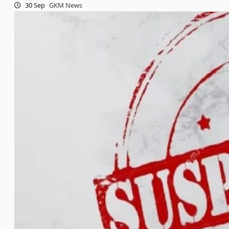
30 Sep
GKM News