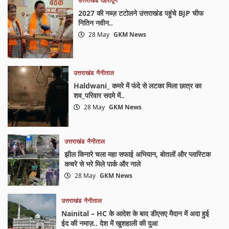
उत्तराखंड
देहरादून
2027 की नब्ज़ टटोलने उत्तराखंड पहुंचे BJP चीफ
नितिन नवीन..
28 May
GKM News
उत्तराखंड
नैनीताल
Haldwani_ कमरे में फंदे से लटका मिला छात्र का
शव_परिवार सदमे में..
28 May
GKM News
उत्तराखंड
नैनीताल
झील किनारे चला महा सफाई अभियान, बोतलों और प्लास्टिक
कचरे से भरे मिले पार्क और नाले
28 May
GKM News
उत्तराखंड
नैनीताल
Nainital – HC के आदेश के बाद डीएसए मैदान में अदा हुई
ईद की नमाज़.. देश में खुशहाली की दुआ