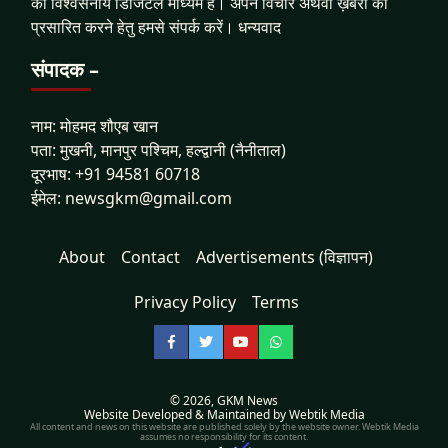
का विश्वसनीय डिजिटल माध्यम है। अपने विचार अथवा ख़बरों को
प्रसारित करने हेतु हमसे संपर्क करें। धन्यवाद
संपादक –
नाम: मोहमद शौएब खान
पता: मुखनी, मानपुर पश्चिम, हल्द्वानी (नैनीताल)
दूरभाष: +91 94581 60718
ईमेल: newsgkm@gmail.com
About
Contact
Advertisements (विज्ञापन)
Privacy Policy
Terms
Facebook
Twitter
YouTube
WhatsApp
© 2026,
GKM News
Website Developed & Maintained by Webtik Media
All content and news on this website are published solely by the website owner. Webtik Media
assumes no responsibility for its content.