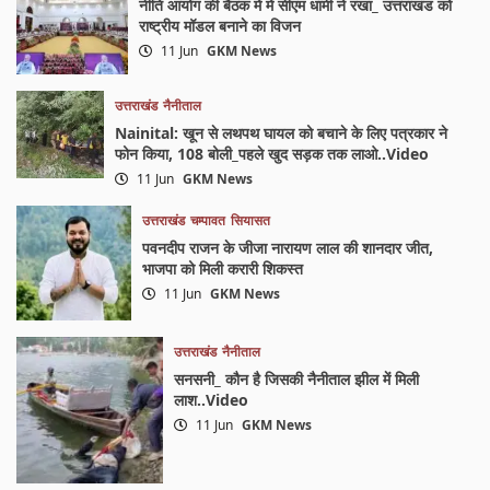
नीति आयोग की बैठक में में सीएम धामी ने रखा_ उत्तराखंड को
राष्ट्रीय मॉडल बनाने का विजन
11 Jun
GKM News
उत्तराखंड
नैनीताल
Nainital: खून से लथपथ घायल को बचाने के लिए पत्रकार ने
फोन किया, 108 बोली_पहले खुद सड़क तक लाओ..Video
11 Jun
GKM News
उत्तराखंड
चम्पावत
सियासत
पवनदीप राजन के जीजा नारायण लाल की शानदार जीत,
भाजपा को मिली करारी शिकस्त
11 Jun
GKM News
उत्तराखंड
नैनीताल
सनसनी_ कौन है जिसकी नैनीताल झील में मिली
लाश..Video
11 Jun
GKM News