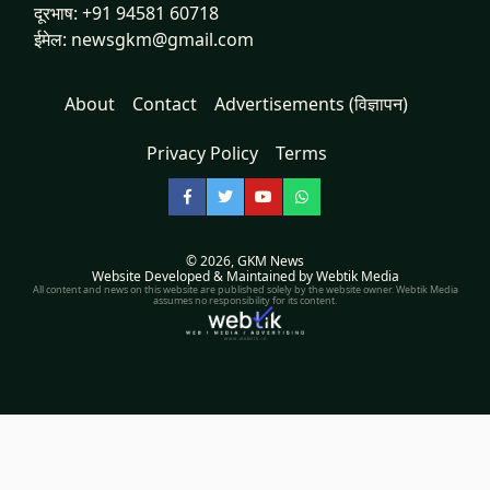
दूरभाष: +91 94581 60718
ईमेल: newsgkm@gmail.com
About
Contact
Advertisements (विज्ञापन)
Privacy Policy
Terms
Facebook
Twitter
YouTube
WhatsApp
© 2026,
GKM News
Website Developed & Maintained by Webtik Media
All content and news on this website are published solely by the website owner. Webtik Media
assumes no responsibility for its content.