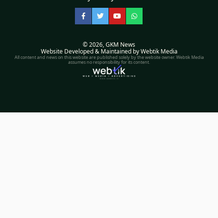
Facebook
Twitter
YouTube
WhatsApp
© 2026,
GKM News
Website Developed & Maintained by Webtik Media
All content and news on this website are published solely by the website owner. Webtik Media
assumes no responsibility for its content.