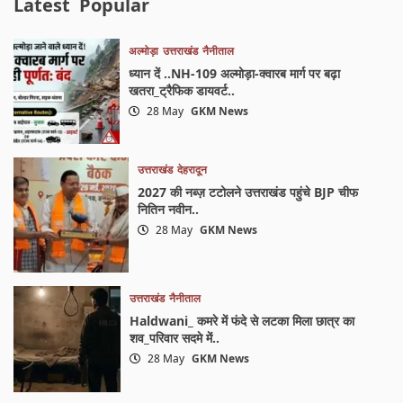
Latest
Popular
अल्मोड़ा
उत्तराखंड
नैनीताल
ध्यान दें ..NH-109 अल्मोड़ा-क्वारब मार्ग पर बढ़ा
खतरा_ट्रैफिक डायवर्ट..
28 May
GKM News
उत्तराखंड
देहरादून
2027 की नब्ज़ टटोलने उत्तराखंड पहुंचे BJP चीफ
नितिन नवीन..
28 May
GKM News
उत्तराखंड
नैनीताल
Haldwani_ कमरे में फंदे से लटका मिला छात्र का
शव_परिवार सदमे में..
28 May
GKM News