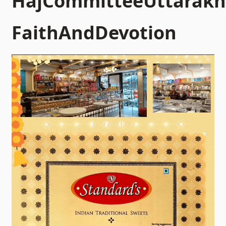
HajCommitteeUttarak
FaithAndDevotion