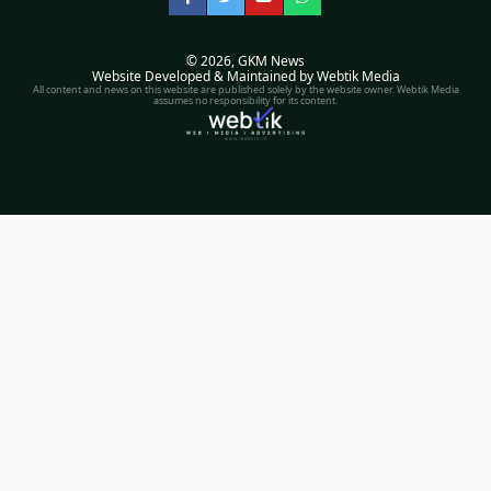
Facebook
Twitter
YouTube
WhatsApp
© 2026,
GKM News
Website Developed & Maintained by Webtik Media
All content and news on this website are published solely by the website owner. Webtik Media
assumes no responsibility for its content.