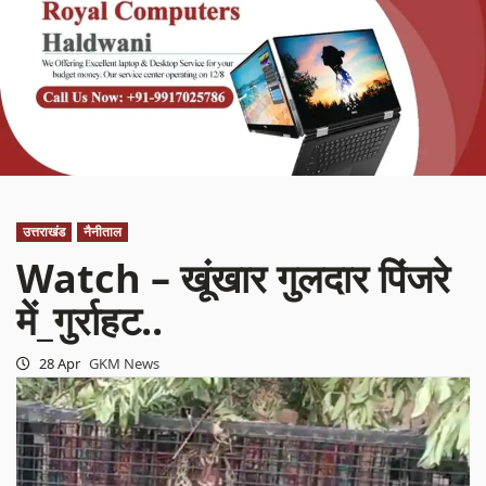
उत्तराखंड
नैनीताल
Watch – खूंखार गुलदार पिंजरे
में_गुर्राहट..
28 Apr
GKM News