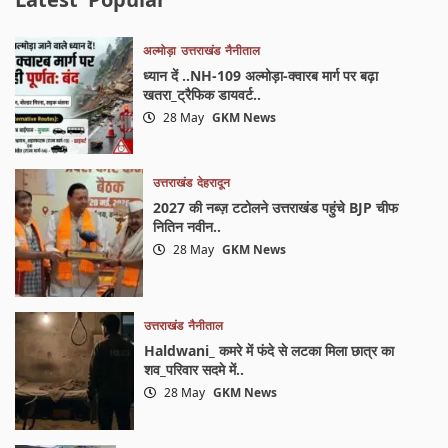
अल्मोड़ा
उत्तराखंड
नैनीताल
ध्यान दें ..NH-109 अल्मोड़ा-क्वारब मार्ग पर बढ़ा
खतरा_ट्रैफिक डायवर्ट..
28 May
GKM News
उत्तराखंड
देहरादून
2027 की नब्ज़ टटोलने उत्तराखंड पहुंचे BJP चीफ
नितिन नवीन..
28 May
GKM News
उत्तराखंड
नैनीताल
Haldwani_ कमरे में फंदे से लटका मिला छात्र का
शव_परिवार सदमे में..
28 May
GKM News