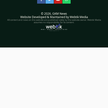
Facebook
Twitter
YouTube
WhatsApp
© 2026,
GKM News
Website Developed & Maintained by Webtik Media
All content and news on this website are published solely by the website owner. Webtik Media
assumes no responsibility for its content.