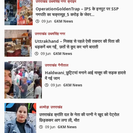
उत्तराखंड
उधमसिंह नगर
क्राइम
OperationGoldenTrap – IPS के इनपुट पर SSP
गणपति का चक्रव्यूह_5 करोड़ के जेवर…
09 Jun
GKM News
उत्तराखंड
उधमसिंह नगर
Uttrakhand – निकाह से पहले ऐसी तकरार की पिता की
धड़कनें थम गईं_ छतों से कूद कर भागे बाराती
09 Jun
GKM News
उत्तराखंड
नैनीताल
Haldwani_छुट्टियां मनाने आई मासूम की सड़क हादसे
में गई जान
09 Jun
GKM News
अल्मोड़ा
उत्तराखंड
उत्तराखंड क्रांति दल के नेता की पत्नी ने खुद को पेट्रोल
छिड़ककर आग लगा ली, मौत
09 Jun
GKM News