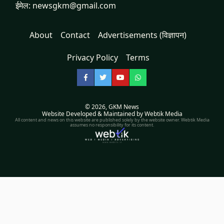
ईमेल: newsgkm@gmail.com
About
Contact
Advertisements (विज्ञापन)
Privacy Policy
Terms
Facebook
Twitter
YouTube
WhatsApp
© 2026,
GKM News
Website Developed & Maintained by Webtik Media
All content and news on this website are published solely by the website owner. Webtik Media
assumes no responsibility for its content.