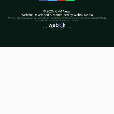
Facebook
Twitter
YouTube
WhatsApp
© 2026,
GKM News
Website Developed & Maintained by Webtik Media
All content and news on this website are published solely by the website owner. Webtik Media
assumes no responsibility for its content.