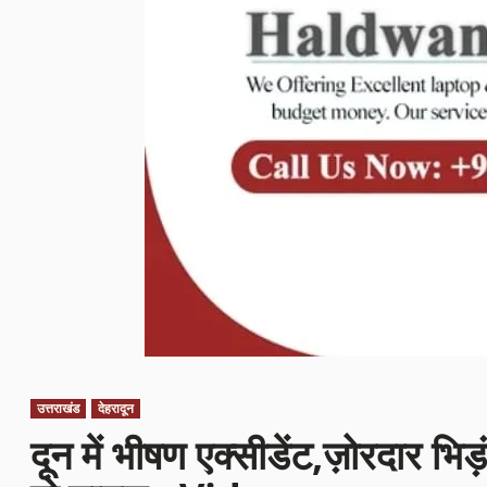
उत्तराखंड
देहरादून
दून में भीषण एक्सीडेंट,ज़ोरदार भिड़