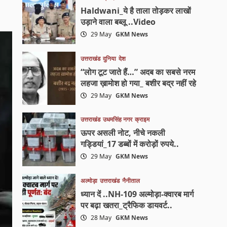
Haldwani_ये है ताला तोड़कर लाखों
उड़ाने वाला बब्लू ..Video
29 May
GKM News
उत्तराखंड
दुनिया
देश
“लोग टूट जाते हैं…” अदब का सबसे नरम
लहजा ख़ामोश हो गया_ बशीर बद्र नहीं रहे
29 May
GKM News
उत्तराखंड
उधमसिंह नगर
क्राइम
ऊपर असली नोट, नीचे नकली
गड्डियां_17 डब्बों में करोड़ों रुपये..
29 May
GKM News
अल्मोड़ा
उत्तराखंड
नैनीताल
ध्यान दें ..NH-109 अल्मोड़ा-क्वारब मार्ग
पर बढ़ा खतरा_ट्रैफिक डायवर्ट..
28 May
GKM News