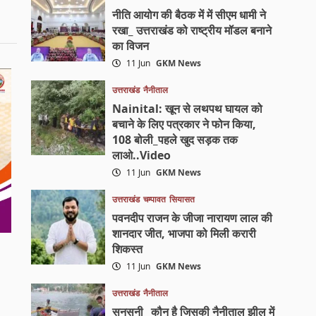
नीति आयोग की बैठक में में सीएम धामी ने
रखा_ उत्तराखंड को राष्ट्रीय मॉडल बनाने
का विजन
11 Jun
GKM News
उत्तराखंड
नैनीताल
Nainital: खून से लथपथ घायल को
बचाने के लिए पत्रकार ने फोन किया,
108 बोली_पहले खुद सड़क तक
लाओ..Video
11 Jun
GKM News
उत्तराखंड
चम्पावत
सियासत
पवनदीप राजन के जीजा नारायण लाल की
शानदार जीत, भाजपा को मिली करारी
शिकस्त
11 Jun
GKM News
उत्तराखंड
नैनीताल
सनसनी_ कौन है जिसकी नैनीताल झील में