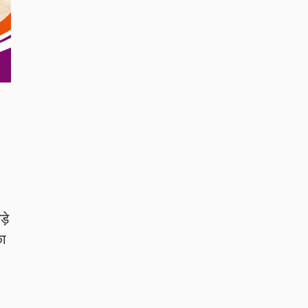
ड़े
का