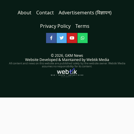
About
Contact
Advertisements (विज्ञापन)
Privacy Policy
Terms
Facebook
Twitter
YouTube
WhatsApp
© 2026,
GKM News
Website Developed & Maintained by Webtik Media
All content and news on this website are published solely by the website owner. Webtik Media
assumes no responsibility for its content.