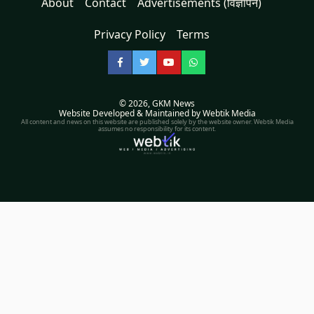
About
Contact
Advertisements (विज्ञापन)
Privacy Policy
Terms
Facebook
Twitter
YouTube
WhatsApp
© 2026,
GKM News
Website Developed & Maintained by Webtik Media
All content and news on this website are published solely by the website owner. Webtik Media
assumes no responsibility for its content.