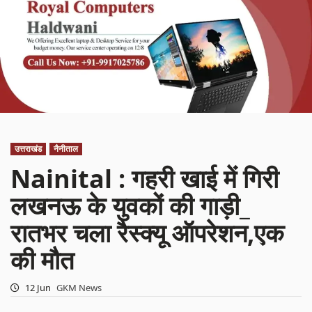
उत्तराखंड
नैनीताल
Nainital : गहरी खाई में गिरी
लखनऊ के युवकों की गाड़ी_
रातभर चला रैस्क्यू ऑपरेशन,एक
की मौत
12 Jun
GKM News