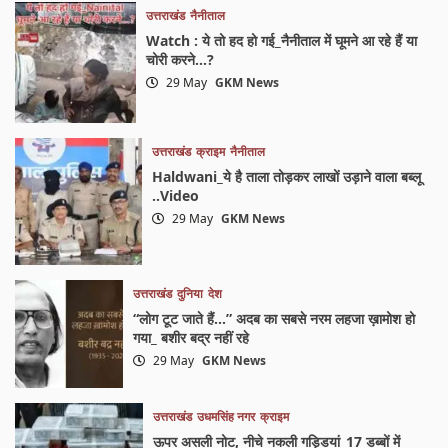
उत्तराखंड
नैनीताल
Watch : ये तो हद हो गई_नैनीताल में घूमने आ रहे हैं या
चोरी करने…?
29 May
GKM News
उत्तराखंड
क्राइम
नैनीताल
Haldwani_ये है ताला तोड़कर लाखों उड़ाने वाला बब्लू
..Video
29 May
GKM News
उत्तराखंड
दुनिया
देश
“लोग टूट जाते हैं…” अदब का सबसे नरम लहजा ख़ामोश हो
गया_ बशीर बद्र नहीं रहे
29 May
GKM News
उत्तराखंड
उधमसिंह नगर
क्राइम
ऊपर असली नोट, नीचे नकली गड्डियां_17 डब्बों में