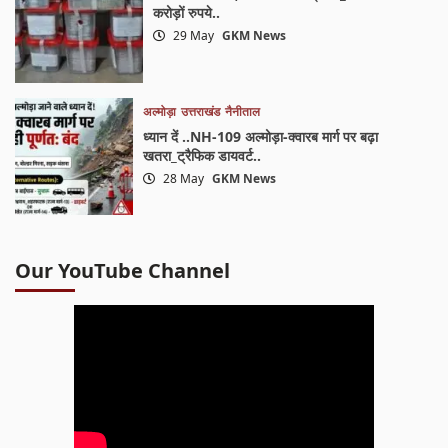
करोड़ों रुपये..
29 May
GKM News
अल्मोड़ा
उत्तराखंड
नैनीताल
ध्यान दें ..NH-109 अल्मोड़ा-क्वारब मार्ग पर बढ़ा
खतरा_ट्रैफिक डायवर्ट..
28 May
GKM News
Our YouTube Channel