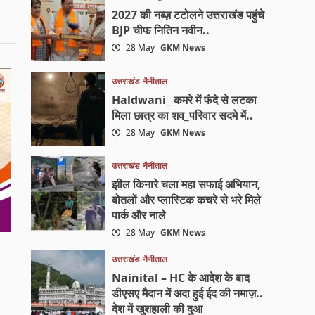
2027 की नब्ज़ टटोलने उत्तराखंड पहुंचे
BJP चीफ नितिन नवीन..
28 May
GKM News
उत्तराखंड
नैनीताल
Haldwani_ कमरे में फंदे से लटका
मिला छात्र का शव_परिवार सदमे में..
28 May
GKM News
उत्तराखंड
नैनीताल
झील किनारे चला महा सफाई अभियान,
बोतलों और प्लास्टिक कचरे से भरे मिले
पार्क और नाले
28 May
GKM News
उत्तराखंड
नैनीताल
Nainital – HC के आदेश के बाद
डीएसए मैदान में अदा हुई ईद की नमाज़..
देश में खुशहाली की दुआ