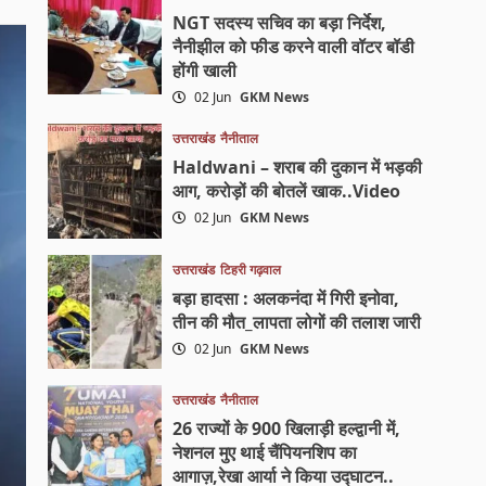
NGT सदस्य सचिव का बड़ा निर्देश,
नैनीझील को फीड करने वाली वॉटर बॉडी
होंगी खाली
02 Jun
GKM News
उत्तराखंड
नैनीताल
Haldwani – शराब की दुकान में भड़की
आग, करोड़ों की बोतलें खाक..Video
02 Jun
GKM News
उत्तराखंड
टिहरी गढ़वाल
बड़ा हादसा : अलकनंदा में गिरी इनोवा,
तीन की मौत_लापता लोगों की तलाश जारी
02 Jun
GKM News
उत्तराखंड
नैनीताल
26 राज्यों के 900 खिलाड़ी हल्द्वानी में,
नेशनल मुए थाई चैंपियनशिप का
आगाज़,रेखा आर्या ने किया उद्घाटन..