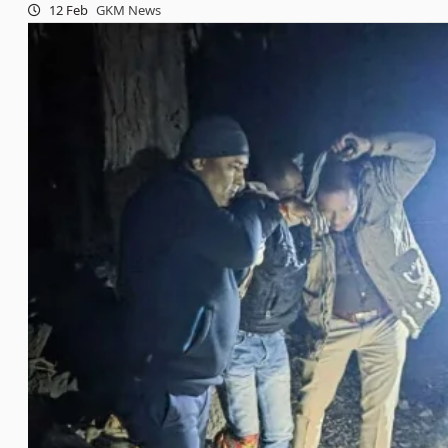
12 Feb
GKM News