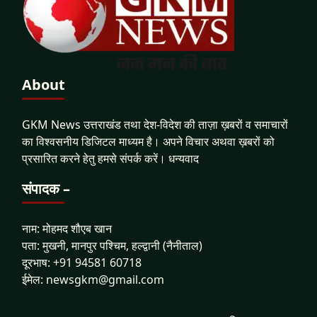
About
GKM News उत्तराखंड तथा देश-विदेश की ताज़ा ख़बरों व समाचारों
का विश्वसनीय डिजिटल माध्यम है। अपने विचार अथवा ख़बरों को
प्रसारित करने हेतु हमसे संपर्क करें। धन्यवाद
संपादक –
नाम: मोहमद शौएब खान
पता: मुखनी, मानपुर पश्चिम, हल्द्वानी (नैनीताल)
दूरभाष: +91 94581 60718
ईमेल: newsgkm@gmail.com