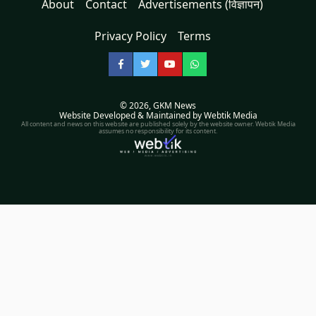
About
Contact
Advertisements (विज्ञापन)
Privacy Policy
Terms
Facebook
Twitter
YouTube
WhatsApp
© 2026,
GKM News
Website Developed & Maintained by Webtik Media
All content and news on this website are published solely by the website owner. Webtik Media
assumes no responsibility for its content.