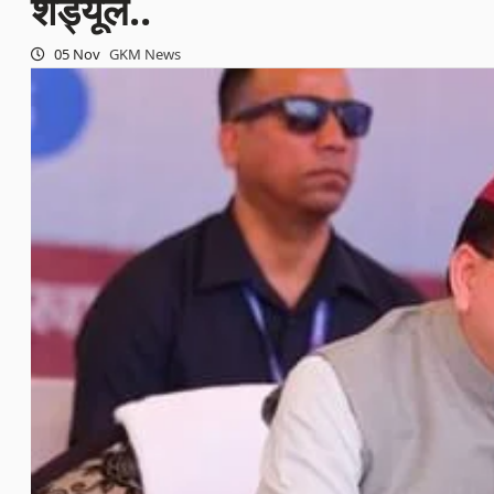
शेड्यूल..
05 Nov
GKM News