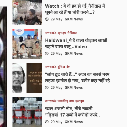
Watch : ये तो हद हो गई_नैनीताल में
घूमने आ रहे हैं या चोरी करने…?
29 May
GKM News
उत्तराखंड
क्राइम
नैनीताल
Haldwani_ये है ताला तोड़कर लाखों
उड़ाने वाला बब्लू ..Video
29 May
GKM News
उत्तराखंड
दुनिया
देश
“लोग टूट जाते हैं…” अदब का सबसे नरम
लहजा ख़ामोश हो गया_ बशीर बद्र नहीं रहे
29 May
GKM News
उत्तराखंड
उधमसिंह नगर
क्राइम
ऊपर असली नोट, नीचे नकली
गड्डियां_17 डब्बों में करोड़ों रुपये..
29 May
GKM News