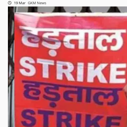
19 Mar
GKM News