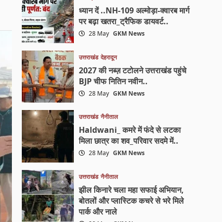
ध्यान दें ..NH-109 अल्मोड़ा-क्वारब मार्ग
पर बढ़ा खतरा_ट्रैफिक डायवर्ट..
28 May
GKM News
उत्तराखंड
देहरादून
2027 की नब्ज़ टटोलने उत्तराखंड पहुंचे
BJP चीफ नितिन नवीन..
28 May
GKM News
उत्तराखंड
नैनीताल
Haldwani_ कमरे में फंदे से लटका
मिला छात्र का शव_परिवार सदमे में..
28 May
GKM News
उत्तराखंड
नैनीताल
झील किनारे चला महा सफाई अभियान,
बोतलों और प्लास्टिक कचरे से भरे मिले
पार्क और नाले