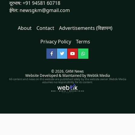
दूरभाष: +91 94581 60718
ईमेल: newsgkm@gmail.com
About
Contact
Advertisements (विज्ञापन)
Privacy Policy
Terms
Facebook
Twitter
YouTube
WhatsApp
© 2026,
GKM News
Website Developed & Maintained by Webtik Media
All content and news on this website are published solely by the website owner. Webtik Media
assumes no responsibility for its content.