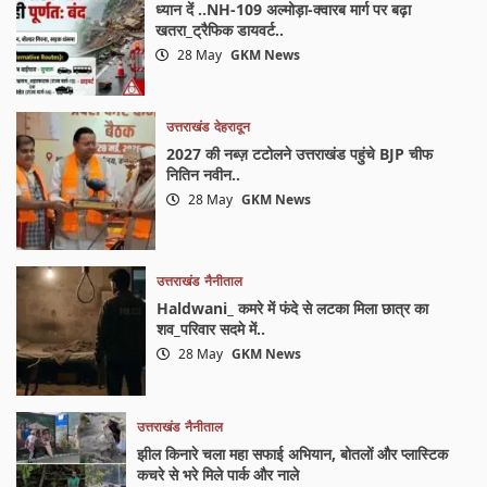
ध्यान दें ..NH-109 अल्मोड़ा-क्वारब मार्ग पर बढ़ा
खतरा_ट्रैफिक डायवर्ट..
28 May
GKM News
उत्तराखंड
देहरादून
2027 की नब्ज़ टटोलने उत्तराखंड पहुंचे BJP चीफ
नितिन नवीन..
28 May
GKM News
उत्तराखंड
नैनीताल
Haldwani_ कमरे में फंदे से लटका मिला छात्र का
शव_परिवार सदमे में..
28 May
GKM News
उत्तराखंड
नैनीताल
झील किनारे चला महा सफाई अभियान, बोतलों और प्लास्टिक
कचरे से भरे मिले पार्क और नाले