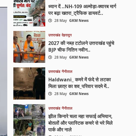
ध्यान दें ..NH-109 अल्मोड़ा-क्वारब मार्ग
पर बढ़ा खतरा_ट्रैफिक डायवर्ट..
28 May
GKM News
उत्तराखंड
देहरादून
2027 की नब्ज़ टटोलने उत्तराखंड पहुंचे
BJP चीफ नितिन नवीन..
28 May
GKM News
उत्तराखंड
नैनीताल
Haldwani_ कमरे में फंदे से लटका
मिला छात्र का शव_परिवार सदमे में..
28 May
GKM News
उत्तराखंड
नैनीताल
झील किनारे चला महा सफाई अभियान,
बोतलों और प्लास्टिक कचरे से भरे मिले
पार्क और नाले