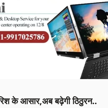
िश के आसार,अब बढ़ेगी ठिठुरन..