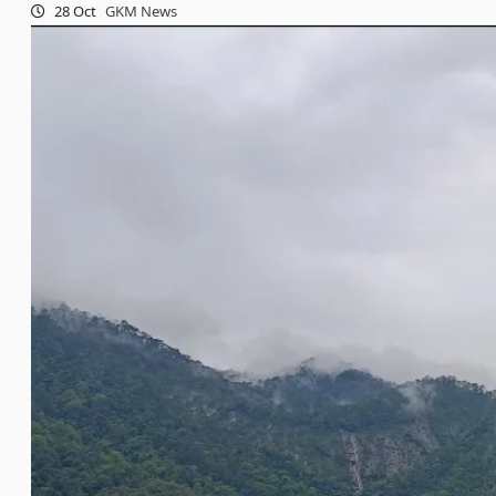
28 Oct
GKM News