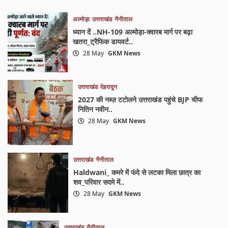
अल्मोड़ा
उत्तराखंड
नैनीताल
ध्यान दें ..NH-109 अल्मोड़ा-क्वारब मार्ग पर बढ़ा
खतरा_ट्रैफिक डायवर्ट..
28 May
GKM News
उत्तराखंड
देहरादून
2027 की नब्ज़ टटोलने उत्तराखंड पहुंचे BJP चीफ
नितिन नवीन..
28 May
GKM News
उत्तराखंड
नैनीताल
Haldwani_ कमरे में फंदे से लटका मिला छात्र का
शव_परिवार सदमे में..
28 May
GKM News
उत्तराखंड
नैनीताल