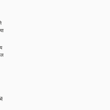
े
या
मय
ाल
ें