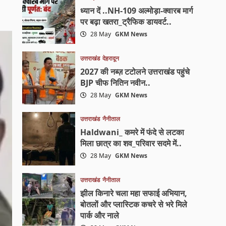
ध्यान दें ..NH-109 अल्मोड़ा-क्वारब मार्ग
पर बढ़ा खतरा_ट्रैफिक डायवर्ट..
28 May
GKM News
उत्तराखंड
देहरादून
2027 की नब्ज़ टटोलने उत्तराखंड पहुंचे
BJP चीफ नितिन नवीन..
28 May
GKM News
उत्तराखंड
नैनीताल
Haldwani_ कमरे में फंदे से लटका
मिला छात्र का शव_परिवार सदमे में..
28 May
GKM News
उत्तराखंड
नैनीताल
झील किनारे चला महा सफाई अभियान,
बोतलों और प्लास्टिक कचरे से भरे मिले
पार्क और नाले