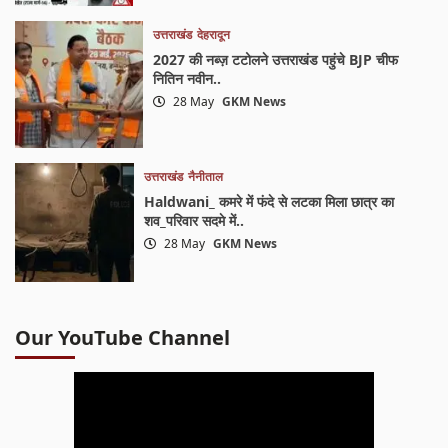
उत्तराखंड
देहरादून
2027 की नब्ज़ टटोलने उत्तराखंड पहुंचे BJP चीफ
नितिन नवीन..
28 May
GKM News
उत्तराखंड
नैनीताल
Haldwani_ कमरे में फंदे से लटका मिला छात्र का
शव_परिवार सदमे में..
28 May
GKM News
Our YouTube Channel