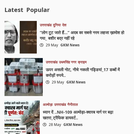
Latest
Popular
उत्तराखंड
दुनिया
देश
“लोग टूट जाते हैं…” अदब का सबसे नरम लहजा ख़ामोश हो
गया_ बशीर बद्र नहीं रहे
29 May
GKM News
उत्तराखंड
उधमसिंह नगर
क्राइम
ऊपर असली नोट, नीचे नकली गड्डियां_17 डब्बों में
करोड़ों रुपये..
29 May
GKM News
अल्मोड़ा
उत्तराखंड
नैनीताल
ध्यान दें ..NH-109 अल्मोड़ा-क्वारब मार्ग पर बढ़ा
खतरा_ट्रैफिक डायवर्ट..
28 May
GKM News