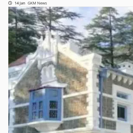
14 Jan
GKM News