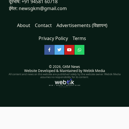
दूरभाष: +91 94581 60718
ईमेल: newsgkm@gmail.com
About
Contact
Advertisements (विज्ञापन)
Privacy Policy
Terms
Facebook
Twitter
YouTube
WhatsApp
© 2026,
GKM News
Website Developed & Maintained by Webtik Media
All content and news on this website are published solely by the website owner. Webtik Media
assumes no responsibility for its content.