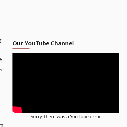
र
Our YouTube Channel
े
े
Sorry, there was a YouTube error.
या