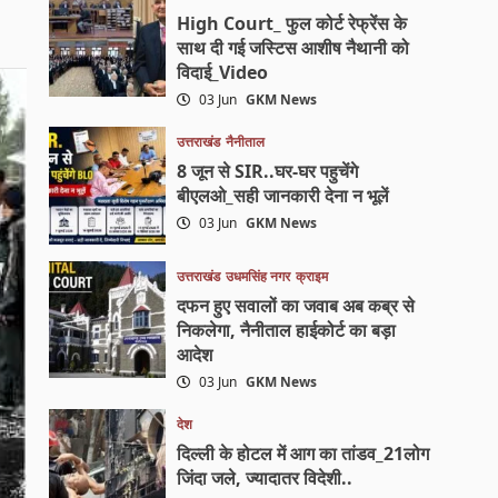
High Court_ फुल कोर्ट रेफ्रेंस के
साथ दी गई जस्टिस आशीष नैथानी को
विदाई_Video
03 Jun
GKM News
उत्तराखंड
नैनीताल
8 जून से SIR..घर-घर पहुचेंगे
बीएलओ_सही जानकारी देना न भूलें
03 Jun
GKM News
उत्तराखंड
उधमसिंह नगर
क्राइम
दफन हुए सवालों का जवाब अब कब्र से
निकलेगा, नैनीताल हाईकोर्ट का बड़ा
आदेश
03 Jun
GKM News
देश
दिल्ली के होटल में आग का तांडव_21लोग
जिंदा जले, ज्यादातर विदेशी..