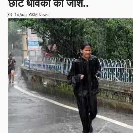
छोटे धावकों का जोश..
14 Aug
GKM News