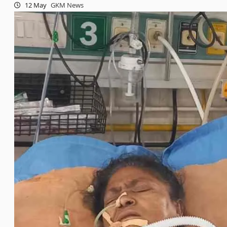
12 May
GKM News