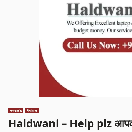
उत्तराखंड
नैनीताल
Haldwani – Help plz आपकी म