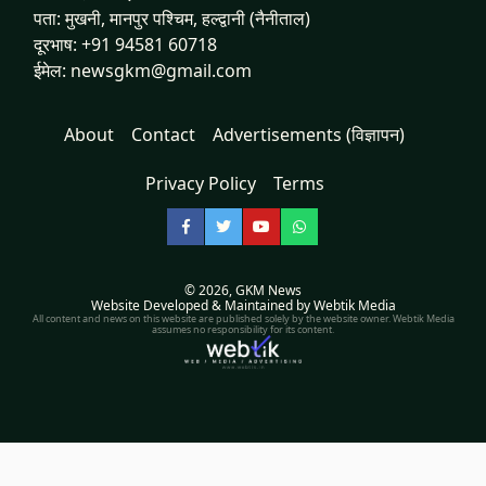
पता: मुखनी, मानपुर पश्चिम, हल्द्वानी (नैनीताल)
दूरभाष: +91 94581 60718
ईमेल: newsgkm@gmail.com
About
Contact
Advertisements (विज्ञापन)
Privacy Policy
Terms
Facebook
Twitter
YouTube
WhatsApp
© 2026,
GKM News
Website Developed & Maintained by Webtik Media
All content and news on this website are published solely by the website owner. Webtik Media
assumes no responsibility for its content.