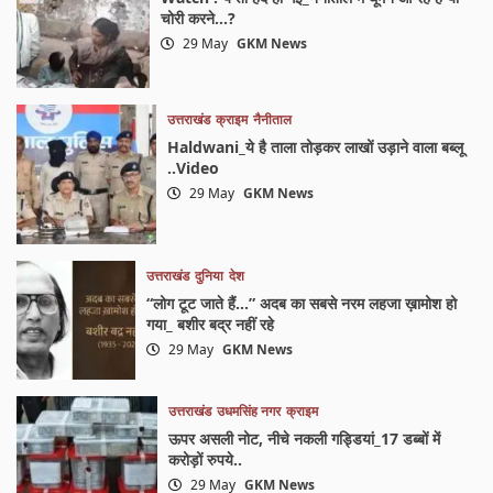
चोरी करने…?
29 May
GKM News
उत्तराखंड
क्राइम
नैनीताल
Haldwani_ये है ताला तोड़कर लाखों उड़ाने वाला बब्लू
..Video
29 May
GKM News
उत्तराखंड
दुनिया
देश
“लोग टूट जाते हैं…” अदब का सबसे नरम लहजा ख़ामोश हो
गया_ बशीर बद्र नहीं रहे
29 May
GKM News
उत्तराखंड
उधमसिंह नगर
क्राइम
ऊपर असली नोट, नीचे नकली गड्डियां_17 डब्बों में
करोड़ों रुपये..
29 May
GKM News