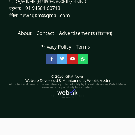
पता: मुखनी, मानपुर पश्चिम, हल्द्वानी (नैनीताल)
दूरभाष: +91 94581 60718
ईमेल: newsgkm@gmail.com
About
Contact
Advertisements (विज्ञापन)
Privacy Policy
Terms
Facebook
Twitter
YouTube
WhatsApp
© 2026,
GKM News
Website Developed & Maintained by Webtik Media
All content and news on this website are published solely by the website owner. Webtik Media
assumes no responsibility for its content.