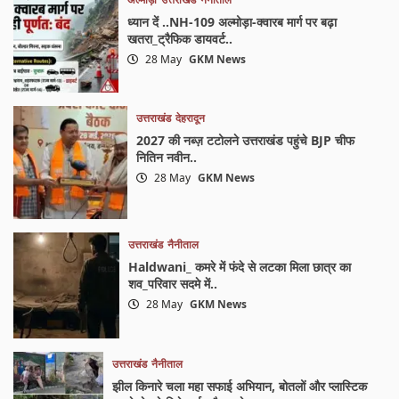
ध्यान दें ..NH-109 अल्मोड़ा-क्वारब मार्ग पर बढ़ा
खतरा_ट्रैफिक डायवर्ट..
28 May
GKM News
उत्तराखंड
देहरादून
2027 की नब्ज़ टटोलने उत्तराखंड पहुंचे BJP चीफ
नितिन नवीन..
28 May
GKM News
उत्तराखंड
नैनीताल
Haldwani_ कमरे में फंदे से लटका मिला छात्र का
शव_परिवार सदमे में..
28 May
GKM News
उत्तराखंड
नैनीताल
झील किनारे चला महा सफाई अभियान, बोतलों और प्लास्टिक