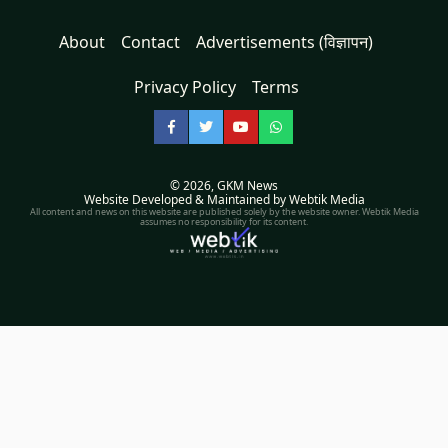
About
Contact
Advertisements (विज्ञापन)
Privacy Policy
Terms
Facebook
Twitter
YouTube
WhatsApp
© 2026,
GKM News
Website Developed & Maintained by Webtik Media
All content and news on this website are published solely by the website owner. Webtik Media
assumes no responsibility for its content.