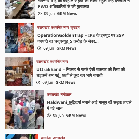
रामनगर छोई की बदहाल सड़क को लेकर राहुल सिंह दरम्वाल ने
PWD अधिकारियों से की मुलाकात
09 Jun
GKM News
उत्तराखंड
उधमसिंह नगर
क्राइम
OperationGoldenTrap – IPS के इनपुट पर SSP
गणपति का चक्रव्यूह_5 करोड़ के जेवर…
09 Jun
GKM News
उत्तराखंड
उधमसिंह नगर
Uttrakhand – निकाह से पहले ऐसी तकरार की पिता की
धड़कनें थम गईं_ छतों से कूद कर भागे बाराती
09 Jun
GKM News
उत्तराखंड
नैनीताल
Haldwani_छुट्टियां मनाने आई मासूम की सड़क हादसे
में गई जान
09 Jun
GKM News
अल्मोड़ा
उत्तराखंड