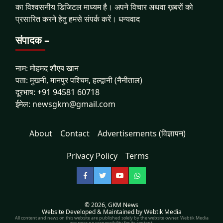
का विश्वसनीय डिजिटल माध्यम है। अपने विचार अथवा ख़बरों को
प्रसारित करने हेतु हमसे संपर्क करें। धन्यवाद
संपादक –
नाम: मोहमद शौएब खान
पता: मुखनी, मानपुर पश्चिम, हल्द्वानी (नैनीताल)
दूरभाष: +91 94581 60718
ईमेल: newsgkm@gmail.com
About
Contact
Advertisements (विज्ञापन)
Privacy Policy
Terms
Facebook
Twitter
YouTube
WhatsApp
© 2026,
GKM News
Website Developed & Maintained by Webtik Media
All content and news on this website are published solely by the website owner. Webtik Media
assumes no responsibility for its content.