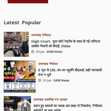
Latest
Popular
उत्तराखंड
नैनीताल
High Court_ फुल कोर्ट रेफ्रेंस के साथ दी गई जस्टिस
आशीष नैथानी को विदाई_Video
03 Jun
GKM News
उत्तराखंड
नैनीताल
8 जून से SIR..घर-घर पहुचेंगे बीएलओ_सही जानकारी
देना न भूलें
03 Jun
GKM News
उत्तराखंड
उधमसिंह नगर
क्राइम
दफन हुए सवालों का जवाब अब कब्र से निकलेगा, नैनीताल
हाईकोर्ट का बड़ा आदेश