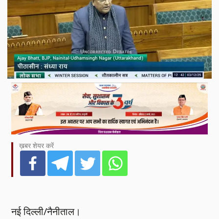
ख़बर शेयर करें
नई दिल्ली/नैनीताल।