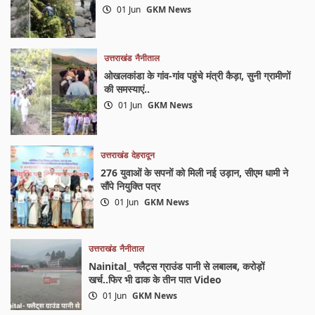
01 Jun
GKM News
उत्तराखंड
नैनीताल
ओखलकांडा के गांव-गांव पहुंचे मंत्री कैड़ा, सुनी ग्रामीणों
की समस्याएं..
01 Jun
GKM News
उत्तराखंड
देहरादून
276 युवाओं के सपनों को मिली नई उड़ान, सीएम धामी ने
सौंपे नियुक्ति पत्र
01 Jun
GKM News
उत्तराखंड
नैनीताल
Nainital_ फ्लैट्स ग्राउंड पानी से लबालब, करोड़ों
खर्च..फिर भी ढाक के तीन पात Video
01 Jun
GKM News