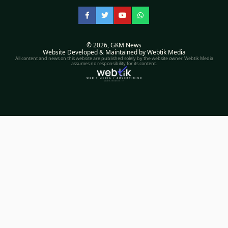
Facebook
Twitter
YouTube
WhatsApp
© 2026,
GKM News
Website Developed & Maintained by Webtik Media
All content and news on this website are published solely by the website owner. Webtik Media
assumes no responsibility for its content.