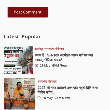
Latest
Popular
अल्मोड़ा
उत्तराखंड
नैनीताल
ध्यान दें ..NH-109 अल्मोड़ा-क्वारब मार्ग पर बढ़ा
खतरा_ट्रैफिक डायवर्ट..
28 May
GKM News
उत्तराखंड
देहरादून
2027 की नब्ज़ टटोलने उत्तराखंड पहुंचे BJP चीफ
नितिन नवीन..
28 May
GKM News