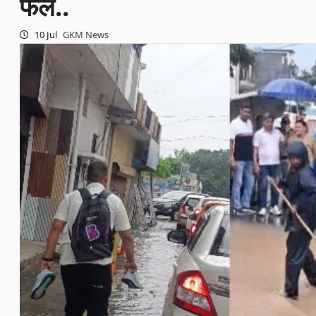
फेल..
10 Jul
GKM News